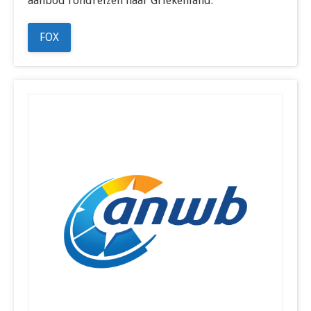
aanbod rondreizen naar Griekenland.
FOX